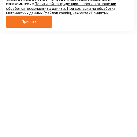
ознакомьтесь с
Политикой конфиденциальности в отношении
обработки персональных данных. При согласии на обработку
метрических данных
(файлов cookie), нажмите «Принять».
Принять
8 800 250 02 57
заказать звонок
sales@askmeparts.com
написать нам