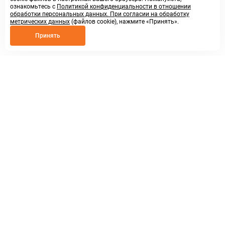
ознакомьтесь с
Политикой конфиденциальности в отношении
обработки персональных данных. При согласии на обработку
метрических данных
(файлов cookie), нажмите «Принять».
Принять
8 800 250 02 57
заказать звонок
sales@askmeparts.com
написать нам