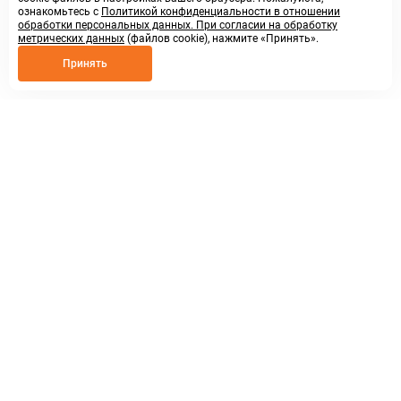
ознакомьтесь с
Политикой конфиденциальности в отношении
обработки персональных данных. При согласии на обработку
метрических данных
(файлов cookie), нажмите «Принять».
Принять
8 800 250 02 57
заказать звонок
sales@askmeparts.com
написать нам