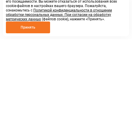
его посещаемости. Вы можете отказаться от использования всех
cookie-файлов в настройках вашего браузера. Пожалуйста,
ознакомьтесь с
Политикой конфиденциальности в отношении
обработки персональных данных. При согласии на обработку
метрических данных
(файлов cookie), нажмите «Принять».
Принять
8 800 250 02 57
заказать звонок
sales@askmeparts.com
написать нам