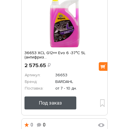
36653 XCL G12++ Evo 6 -37°C 5L
(антифриз...
2 575.65
₽
Артикул:
36653
Бренд:
BARDAHL
Поставка:
от 7 - 10 дн.
Под заказ
0
0