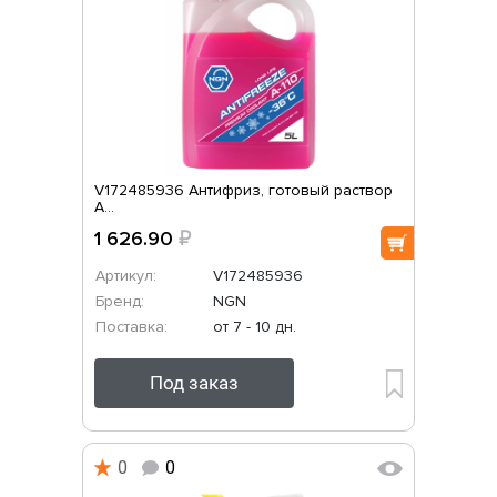
V172485936 Антифриз, готовый раствор
A...
1 626.90
₽
Артикул:
V172485936
Бренд:
NGN
Поставка:
от 7 - 10 дн.
Под заказ
0
0