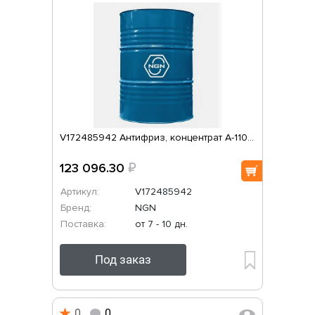
V172485942 Антифриз, концентрат A-110...
123 096.30
₽
Артикул:
V172485942
Бренд:
NGN
Поставка:
от 7 - 10 дн.
Под заказ
0
0