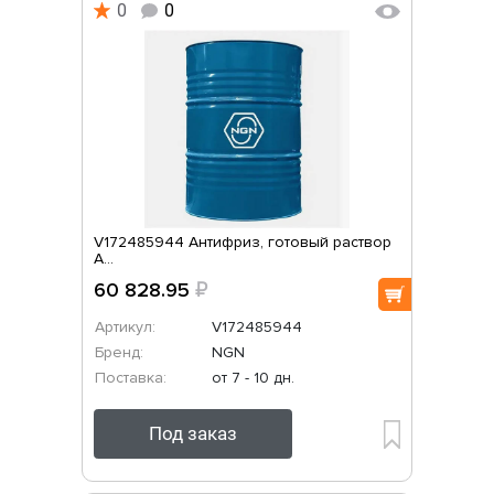
0
0
V172485944 Антифриз, готовый раствор
A...
60 828.95
₽
Артикул:
V172485944
Бренд:
NGN
Поставка:
от 7 - 10 дн.
Под заказ