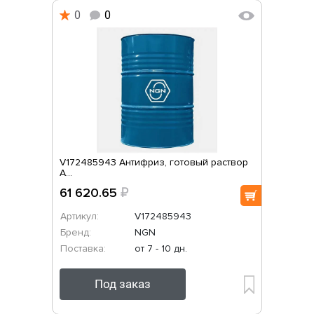
0
0
V172485943 Антифриз, готовый раствор
A...
61 620.65
₽
Артикул:
V172485943
Бренд:
NGN
Поставка:
от 7 - 10 дн.
Под заказ