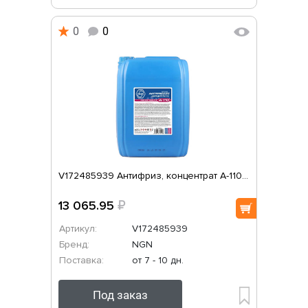
0
0
V172485939 Антифриз, концентрат A-110...
13 065.95
₽
Артикул:
V172485939
Бренд:
NGN
Поставка:
от 7 - 10 дн.
Под заказ