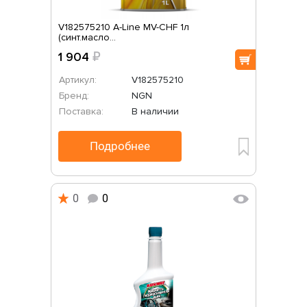
V182575210 A-Line MV-CHF 1л
(синт.масло...
1 904
₽
Артикул:
V182575210
Бренд:
NGN
Поставка:
В наличии
Подробнее
0
0