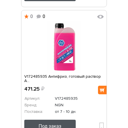
0
0
V172485935 Антифриз, готовый раствор
A...
471.25
₽
Артикул:
V172485935
Бренд:
NGN
Поставка:
от 7 - 10 дн.
Под заказ