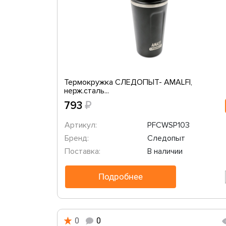
Термокружка СЛЕДОПЫТ- AMALFI,
нерж.сталь...
₽
793
Артикул:
PFCWSP103
Бренд:
Следопыт
Поставка:
В наличии
Подробнее
0
0