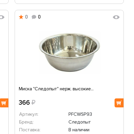
0
0
Миска "Следопыт" нерж. высокие...
₽
366
Артикул:
PFCWSP93
Бренд:
Следопыт
Поставка:
В наличии