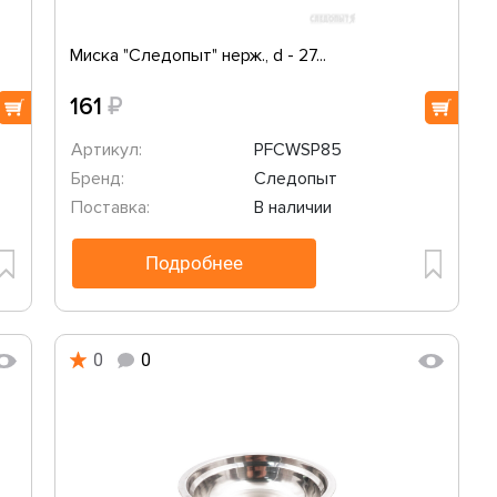
Миска "Следопыт" нерж., d - 27...
₽
161
Артикул:
PFCWSP85
Бренд:
Следопыт
Поставка:
В наличии
Подробнее
0
0