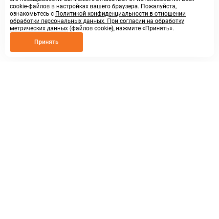
cookie-файлов в настройках вашего браузера. Пожалуйста,
ознакомьтесь с
Политикой конфиденциальности в отношении
обработки персональных данных. При согласии на обработку
метрических данных
(файлов cookie), нажмите «Принять».
Принять
8 800 250 02 57
заказать звонок
sales@askmeparts.com
написать нам