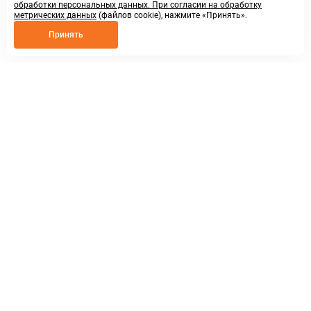
обработки персональных данных. При согласии на обработку
метрических данных
(файлов cookie), нажмите «Принять».
Принять
8 800 250 02 57
заказать звонок
sales@askmeparts.com
написать нам
г. Нижний Новгород,