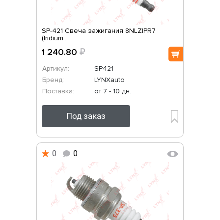
SP-421 Свеча зажигания 8NLZIPR7
(Iridium...
1 240.80
₽
Артикул:
SP421
Бренд:
LYNXauto
Поставка:
от 7 - 10 дн.
Под заказ
0
0