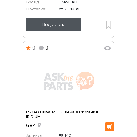
Бренд:
FINWHALE
Поставка:
от 7 - 14 дн.
Под заказ
0
0
FSI140 FINWHALE Свеча зажигания
IRIDIUM...
684
₽
Артикул:
FSI140