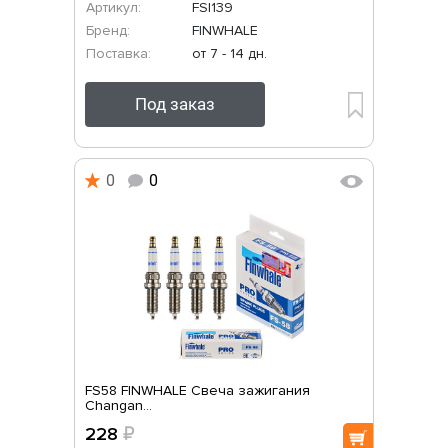
Артикул:
FSI139
Бренд:
FINWHALE
Поставка:
от 7 - 14 дн.
Под заказ
0
0
FS58 FINWHALE Свеча зажигания
Changan...
228
₽