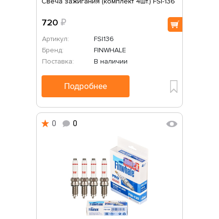
Свеча зажигания (комплект 4шт.) FSI-136
720
₽
Артикул:
FSI136
Бренд:
FINWHALE
Поставка:
В наличии
Подробнее
0
0