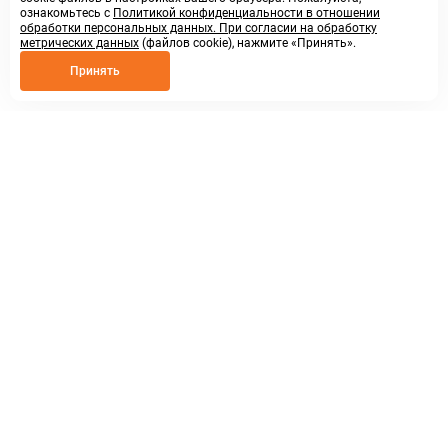
ознакомьтесь с
Политикой конфиденциальности в отношении
обработки персональных данных. При согласии на обработку
метрических данных
(файлов cookie), нажмите «Принять».
Принять
8 800 250 02 57
заказать звонок
sales@askmeparts.com
написать нам