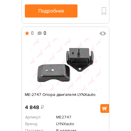
Подробнее
0
0
ME-2747 Опора двигателя LYNXauto
4 848
₽
Артикул:
ME2747
Бренд:
LYNXauto
Поставка:
В наличии