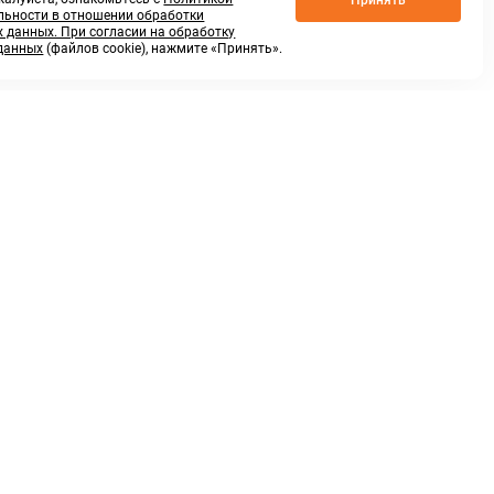
ьности в отношении обработки
 данных. При согласии на обработку
данных
(файлов cookie), нажмите «Принять».
г. Нижний Новгород,
ул.Федосеенко, 48Б
(Заезд с улицы Торфяной)