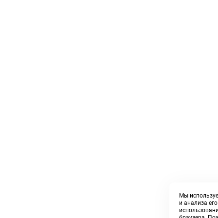
Мы используе
и анализа ег
использовани
браузера. По