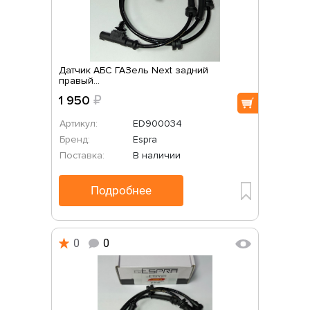
Датчик АБС ГАЗель Next задний
правый...
1 950
₽
Артикул:
ED900034
Бренд:
Espra
Поставка:
В наличии
Подробнее
0
0