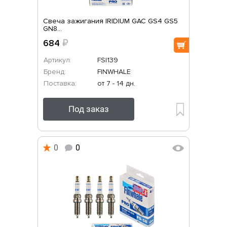
Свеча зажигания IRIDIUM GAC GS4 GS5
GN8...
684
₽
Артикул:
FSI139
Бренд:
FINWHALE
Поставка:
от 7 - 14 дн.
Под заказ
0
0