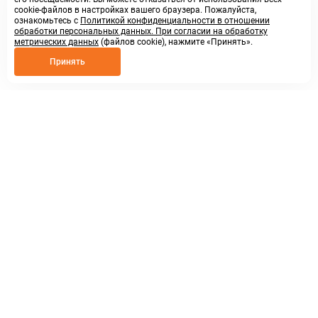
cookie-файлов в настройках вашего браузера. Пожалуйста,
ознакомьтесь с
Политикой конфиденциальности в отношении
обработки персональных данных. При согласии на обработку
метрических данных
(файлов cookie), нажмите «Принять».
Принять
8 800 250 02 57
заказать звонок
sales@askmeparts.com
написать нам