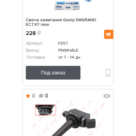
Свеча зажигания Geely EMGRAND
EC7,X7 new...
228
₽
Артикул:
FS57
Бренд:
FINWHALE
Поставка:
от 7 - 14 дн.
Под заказ
0
0