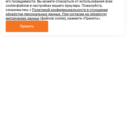
его посещаемости. Вы можете отказаться от использования всех
cookie-файлов в настройках вашего браузера. Пожалуйста,
ознакомьтесь с
Политикой конфиденциальности в отношении
обработки персональных данных. При согласии на обработку
метрических данных
(файлов cookie), нажмите «Принять».
Принять
8 800 250 02 57
заказать звонок
sales@askmeparts.com
написать нам