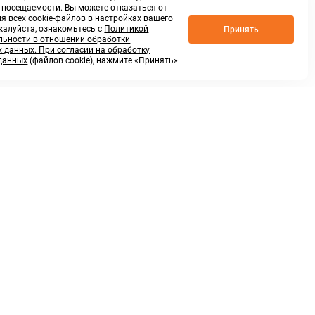
о посещаемости. Вы можете отказаться от
я всех cookie-файлов в настройках вашего
жалуйста, ознакомьтесь с
Политикой
Принять
ьности в отношении обработки
 данных. При согласии на обработку
данных
(файлов cookie), нажмите «Принять».
г. Нижний Новгород,
ул.Федосеенко, 48Б
(Заезд с улицы Торфяной)