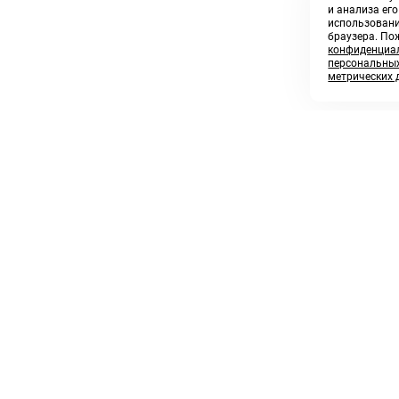
и анализа ег
использовани
браузера. По
конфиденциал
персональных
метрических 
8 800 250 02 57
sales@askmeparts.com
заказать звонок
написать нам
 клиентам
Связаться с нами
 кабинет
ные товары
 заказов
икаты
и