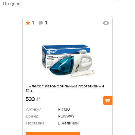
По цене
1
1
Пылесос автомобильный портативный
12в...
533
₽
Артикул:
RR120
Бренд:
RUNWAY
Поставка:
В наличии