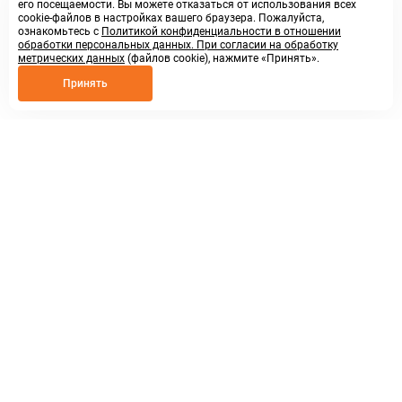
его посещаемости. Вы можете отказаться от использования всех
cookie-файлов в настройках вашего браузера. Пожалуйста,
ознакомьтесь с
Политикой конфиденциальности в отношении
обработки персональных данных. При согласии на обработку
метрических данных
(файлов cookie), нажмите «Принять».
Принять
8 800 250 02 57
заказать звонок
sales@askmeparts.com
написать нам