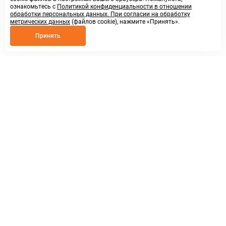
ознакомьтесь с
Политикой конфиденциальности в отношении
обработки персональных данных. При согласии на обработку
метрических данных
(файлов cookie), нажмите «Принять».
Принять
8 800 250 02 57
заказать звонок
sales@askmeparts.com
написать нам