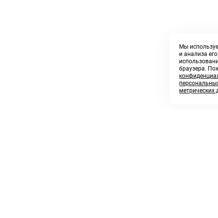
Мы используе
и анализа ег
использовани
браузера. По
конфиденциал
персональных
метрических 
8 800 250 02 57
sales@askmeparts.com
заказать звонок
написать нам
 клиентам
Связаться с нами
 кабинет
ные товары