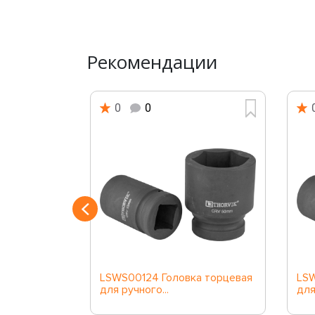
Рекомендации
0
0
а торцевая
LSWS00124 Головка торцевая
LSW
для ручного...
для