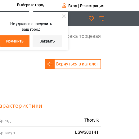
Выберите город
Вход
|
Регистрация
Не удалось определить
ваш город
вые 1''DR
LSWS00141 Головка торцевая
Изменить
Закрыть
Вернуться в каталог
арактеристики
Thorvik
Бренд
LSWS00141
Артикул