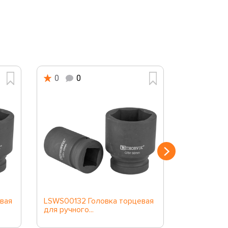
0
0
0
0
вая
LSWS00132 Головка торцевая
LSWS00152
для ручного...
для ручного