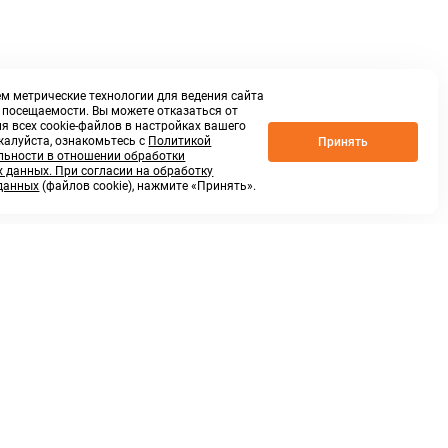
м метрические технологии для ведения сайта
о посещаемости. Вы можете отказаться от
я всех cookie-файлов в настройках вашего
жалуйста, ознакомьтесь с
Политикой
Принять
ьности в отношении обработки
 данных. При согласии на обработку
данных
(файлов cookie), нажмите «Принять».
г. Нижний Новгород,
ул.Федосеенко, 48Б
(Заезд с улицы Торфяной)