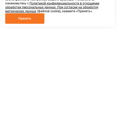
ознакомьтесь с
Политикой конфиденциальности в отношении
обработки персональных данных. При согласии на обработку
метрических данных
(файлов cookie), нажмите «Принять».
Принять
8 800 250 02 57
заказать звонок
sales@askmeparts.com
написать нам