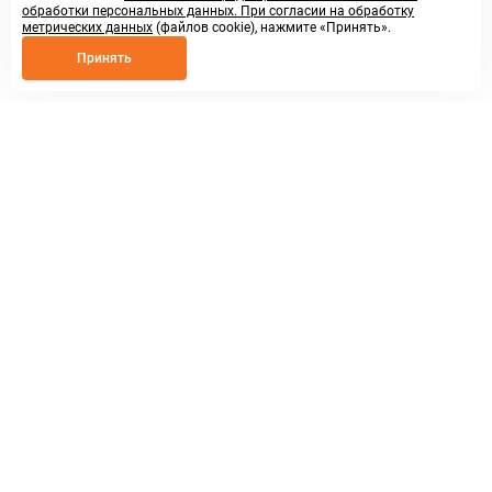
обработки персональных данных. При согласии на обработку
метрических данных
(файлов cookie), нажмите «Принять».
Принять
8 800 250 02 57
заказать звонок
sales@askmeparts.com
написать нам
г. Нижний Новгород,