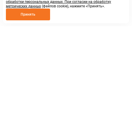
обработки персональных данных. При согласии на обработку
метрических данных
(файлов cookie), нажмите «Принять».
Принять
8 800 250 02 57
заказать звонок
sales@askmeparts.com
написать нам
г. Нижний Новгород,