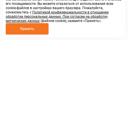
его посещаемости. Вы можете отказаться от использования всех
cookie-файлов в настройках вашего браузера. Пожалуйста,
ознакомьтесь с
Политикой конфиденциальности в отношении
обработки персональных данных. При согласии на обработку
метрических данных
(файлов cookie), нажмите «Принять».
Принять
8 800 250 02 57
заказать звонок
sales@askmeparts.com