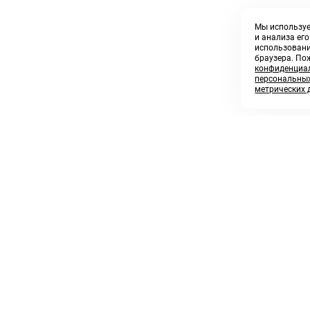
Мы используе
и анализа ег
использовани
браузера. По
конфиденциал
персональных
метрических 
8 800 250 02 57
sales@askmeparts.com
заказать звонок
написать нам
 клиентам
Связаться с нами
 кабинет
ные товары
 заказов
икаты