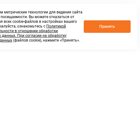
м метрические технологии для ведения сайта
о посещаемости. Вы можете отказаться от
я всех cookie-файлов в настройках вашего
жалуйста, ознакомьтесь с
Политикой
Принять
ьности в отношении обработки
 данных. При согласии на обработку
данных
(файлов cookie), нажмите «Принять».
г. Нижний Новгород,
ул.Федосеенко, 48Б
(Заезд с улицы Торфяной)