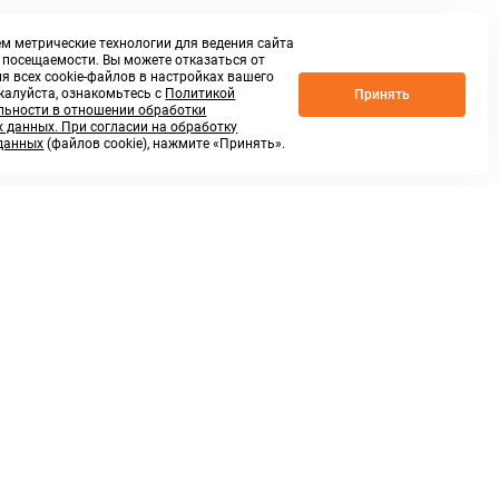
м метрические технологии для ведения сайта
о посещаемости. Вы можете отказаться от
я всех cookie-файлов в настройках вашего
жалуйста, ознакомьтесь с
Политикой
Принять
ьности в отношении обработки
 данных. При согласии на обработку
данных
(файлов cookie), нажмите «Принять».
г. Нижний Новгород,
ул.Федосеенко, 48Б
(Заезд с улицы Торфяной)