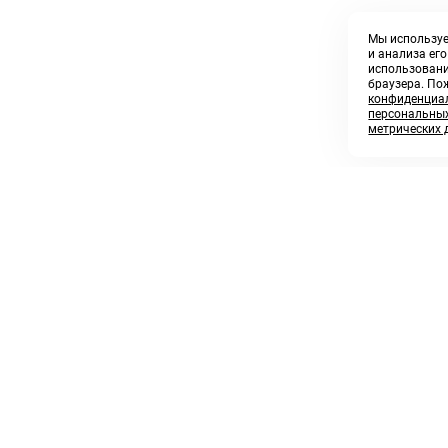
Мы используе
и анализа ег
использовани
браузера. По
конфиденциал
персональных
метрических 
8 800 250 02 57
sales@askmeparts.com
заказать звонок
написать нам
 клиентам
Связаться с нами
 кабинет
ные товары
 заказов
икаты