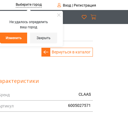
Выберите город
Вход
|
Регистрация
Не удалось определить
ваш город
НИТ.
Изменить
Закрыть
Вернуться в каталог
арактеристики
CLAAS
Бренд
6005027571
Артикул