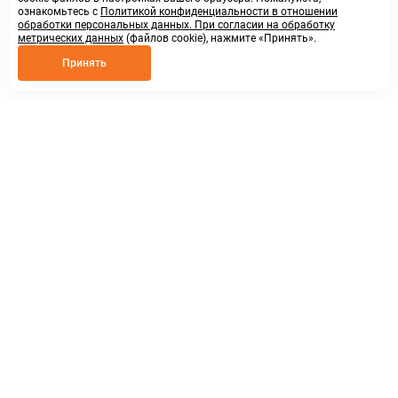
ознакомьтесь с
Политикой конфиденциальности в отношении
обработки персональных данных. При согласии на обработку
метрических данных
(файлов cookie), нажмите «Принять».
Принять
8 800 250 02 57
заказать звонок
sales@askmeparts.com
написать нам