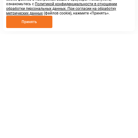
ознакомьтесь с
Политикой конфиденциальности в отношении
обработки персональных данных. При согласии на обработку
метрических данных
(файлов cookie), нажмите «Принять».
Принять
8 800 250 02 57
заказать звонок
sales@askmeparts.com
написать нам