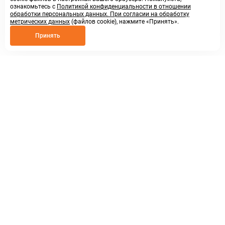
ознакомьтесь с
Политикой конфиденциальности в отношении
обработки персональных данных. При согласии на обработку
метрических данных
(файлов cookie), нажмите «Принять».
Принять
8 800 250 02 57
заказать звонок
sales@askmeparts.com
написать нам