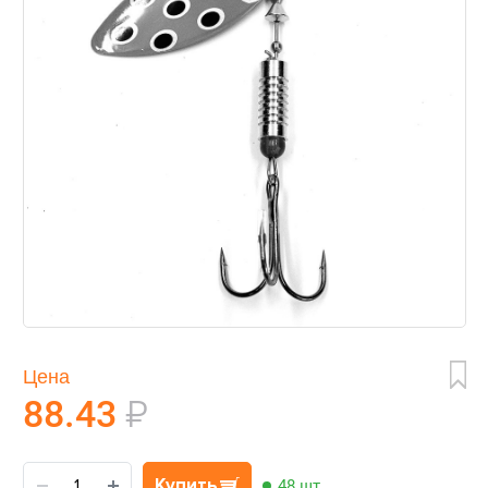
Цена
88.43
₽
Купить
48 шт