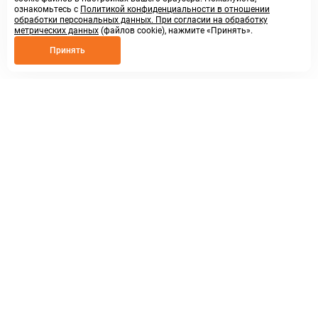
ознакомьтесь с
Политикой конфиденциальности в отношении
обработки персональных данных. При согласии на обработку
метрических данных
(файлов cookie), нажмите «Принять».
Принять
8 800 250 02 57
заказать звонок
sales@askmeparts.com
написать нам