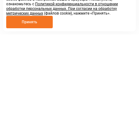
ознакомьтесь с
Политикой конфиденциальности в отношении
обработки персональных данных. При согласии на обработку
метрических данных
(файлов cookie), нажмите «Принять».
Принять
8 800 250 02 57
заказать звонок
sales@askmeparts.com
написать нам