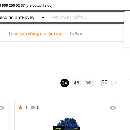
8 800 250 02 57
(c 9:00 до 18:00)
иск по артикулу
а
Тряпки, губки, салфетки
Губки
24
48
96
0
0