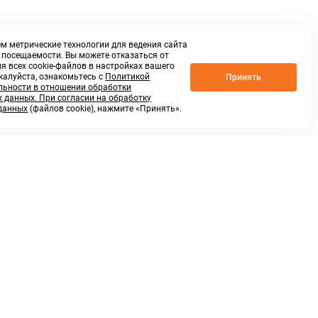
м метрические технологии для ведения сайта
о посещаемости. Вы можете отказаться от
я всех cookie-файлов в настройках вашего
жалуйста, ознакомьтесь с
Политикой
Принять
ьности в отношении обработки
 данных. При согласии на обработку
данных
(файлов cookie), нажмите «Принять».
г. Нижний Новгород,
ул.Федосеенко, 48Б
(Заезд с улицы Торфяной)