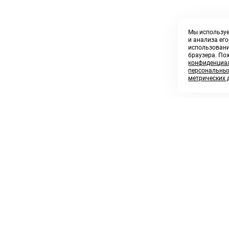
Мы используе
и анализа ег
использовани
браузера. По
конфиденциал
персональных
метрических 
8 800 250 02 57
sales@askmeparts.com
заказать звонок
написать нам
 клиентам
Связаться с нами
 кабинет
ные товары
 заказов