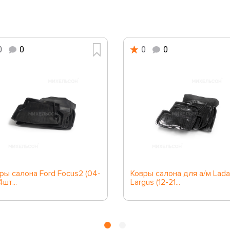
0
0
0
0
ры салона Ford Focus2 (04-
Ковры салона для а/м Lada
(4шт...
Largus (12-21...