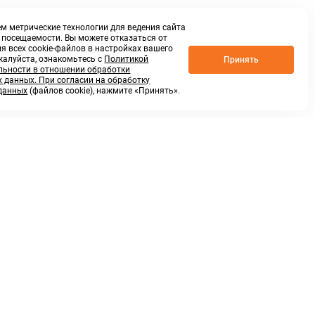
м метрические технологии для ведения сайта
о посещаемости. Вы можете отказаться от
я всех cookie-файлов в настройках вашего
жалуйста, ознакомьтесь с
Политикой
Принять
ьности в отношении обработки
 данных. При согласии на обработку
данных
(файлов cookie), нажмите «Принять».
г. Нижний Новгород,
ул.Федосеенко, 48Б
(Заезд с улицы Торфяной)