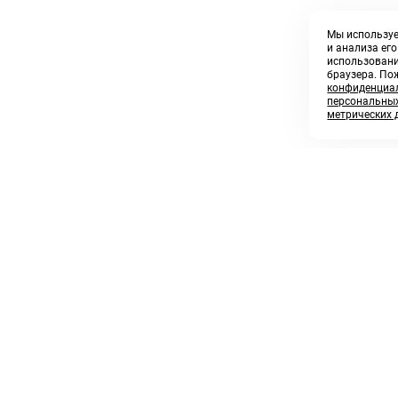
Мы используе
и анализа ег
использовани
браузера. По
конфиденциал
персональных
метрических 
8 800 250 02 57
sales@askmeparts.com
заказать звонок
написать нам
 клиентам
Связаться с нами
 кабинет
ные товары
 заказов
икаты