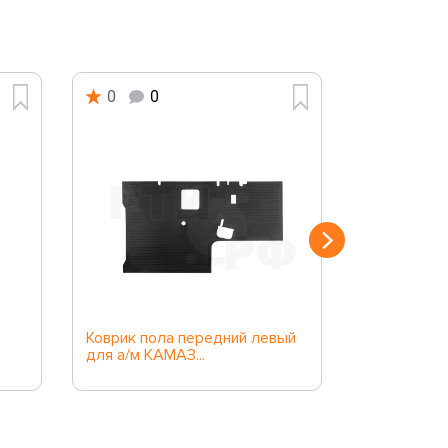
0
0
0
0
Коврик пола передний левый
Ковры сало
для а/м КАМАЗ...
м Renault...