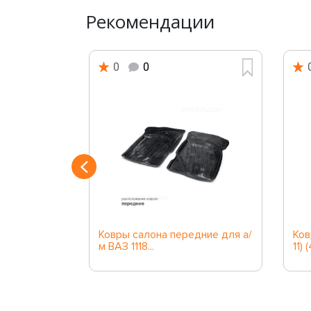
Рекомендации
0
0
Astra (4шт)
Ковры салона передние для а/
Ков
м ВАЗ 1118...
11) 