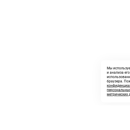
Мы используе
и анализа ег
использовани
браузера. По
конфиденциал
персональных
метрических 
8 800 250 02 57
sales@askmeparts.com
заказать звонок
написать нам