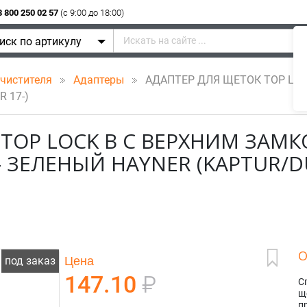
8 800 250 02 57
(c 9:00 до 18:00)
иск по артикулу
очистителя
Адаптеры
АДАПТЕР ДЛЯ ЩЕТОК TOP LOCK
 17-)
TOP LOCK B C ВЕРХНИМ ЗАМК
- ЗЕЛЕНЫЙ HAYNER (KAPTUR/D
О
Цена
под заказ
147.10
₽
С
щ
п