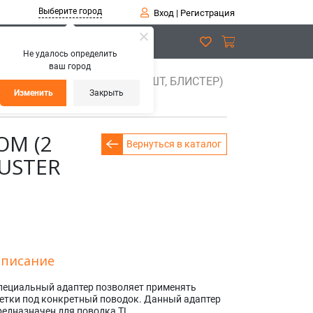
Выберите город
Вход
|
Регистрация
Не удалось определить
ваш город
 B C ВЕРХНИМ ЗАМКОМ (2 ШТ, БЛИСТЕР)
Изменить
Закрыть
ОМ (2
Вернуться в каталог
USTER
писание
пециальный адаптер позволяет применять
етки под конкретный поводок. Данный адаптер
редназначен для поводка TL.