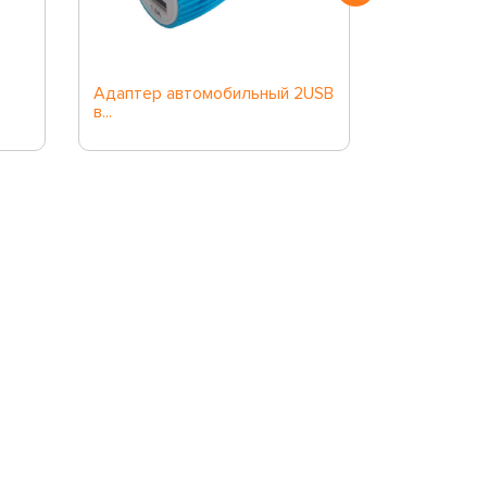
Адаптер автомобильный 2USB
Адаптер дл
в...
шт.комплект)