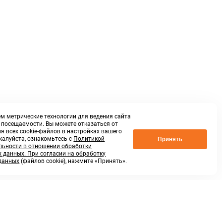
м метрические технологии для ведения сайта
о посещаемости. Вы можете отказаться от
я всех cookie-файлов в настройках вашего
жалуйста, ознакомьтесь с
Политикой
Принять
ьности в отношении обработки
 данных. При согласии на обработку
данных
(файлов cookie), нажмите «Принять».
г. Нижний Новгород,
ул.Федосеенко, 48Б
(Заезд с улицы Торфяной)