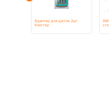
к с верхнем
Адаптер для щеток 2шт
AW-
блистер
сте