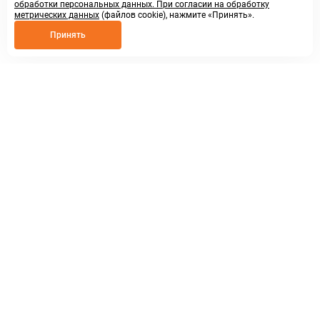
обработки персональных данных. При согласии на обработку
метрических данных
(файлов cookie), нажмите «Принять».
Принять
8 800 250 02 57
заказать звонок
sales@askmeparts.com
написать нам
г. Нижний Новгород,