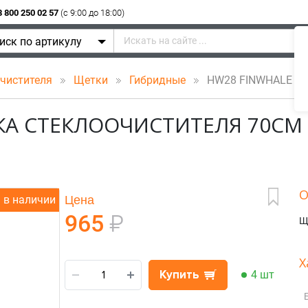
8 800 250 02 57
(c 9:00 до 18:00)
иск по артикулу
очистителя
Щетки
Гибридные
HW28 FINWHALE Щёт
КА СТЕКЛООЧИСТИТЕЛЯ 70СМ
О
Цена
в наличии
965
₽
Щ
Х
Купить
4 шт