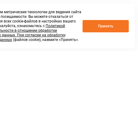
м метрические технологии для ведения сайта
о посещаемости. Вы можете отказаться от
я всех cookie-файлов в настройках вашего
жалуйста, ознакомьтесь с
Политикой
Принять
ьности в отношении обработки
 данных. При согласии на обработку
данных
(файлов cookie), нажмите «Принять».
г. Нижний Новгород,
ул.Федосеенко, 48Б
(Заезд с улицы Торфяной)