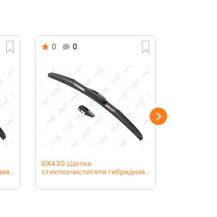
0
0
0
0
RX430 Щетка
RX700 Ще
я...
стеклоочистителя гибридная...
стеклоочис