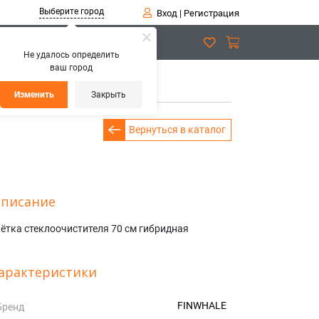
Выберите город
Вход
|
Регистрация
Не удалось определить
ваш город
ка стеклоочистителя 70см
Изменить
Закрыть
Вернуться в каталог
писание
ётка стеклоочистителя 70 см гибридная
арактеристики
FINWHALE
Бренд