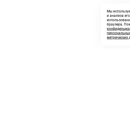
Мы используе
и анализа ег
использовани
браузера. По
конфиденциал
персональных
метрических 
8 800 250 02 57
sales@askmeparts.com
заказать звонок
написать нам
 клиентам
Связаться с нами
 кабинет
ные товары
 заказов
икаты