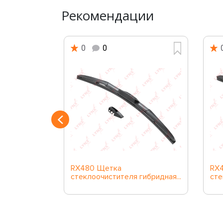
Рекомендации
0
0
RX480 Щетка
RX
ибридная...
стеклоочистителя гибридная...
сте