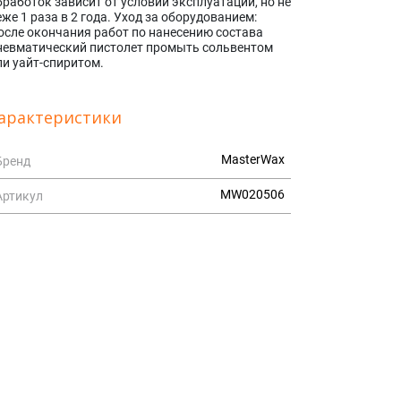
бработок зависит от условий эксплуатации, но не
еже 1 раза в 2 года. Уход за оборудованием:
осле окончания работ по нанесению состава
невматический пистолет промыть сольвентом
ли уайт-спиритом.
арактеристики
MasterWax
Бренд
MW020506
Артикул