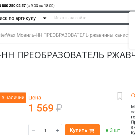
8 800 250 02 57
(c 9:00 до 18:00)
иск по артикулу
erWax Мовиль-НН ПРЕОБРАЗОВАТЕЛЬ ржавчины канистра 
-НН ПРЕОБРАЗОВАТЕЛЬ РЖА
О
Цена
в наличии
1 569
₽
М
з
г
П
а
Купить
3 шт
к