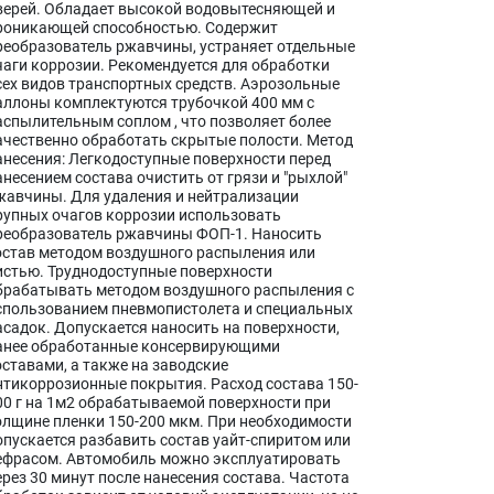
верей. Обладает высокой водовытесняющей и
роникающей способностью. Содержит
реобразователь ржавчины, устраняет отдельные
чаги коррозии. Рекомендуется для обработки
сех видов транспортных средств. Аэрозольные
аллоны комплектуются трубочкой 400 мм с
аспылительным соплом , что позволяет более
ачественно обработать скрытые полости. Метод
анесения: Легкодоступные поверхности перед
анесением состава очистить от грязи и "рыхлой"
жавчины. Для удаления и нейтрализации
рупных очагов коррозии использовать
реобразователь ржавчины ФОП-1. Наносить
остав методом воздушного распыления или
истью. Труднодоступные поверхности
брабатывать методом воздушного распыления с
спользованием пневмопистолета и специальных
асадок. Допускается наносить на поверхности,
анее обработанные консервирующими
оставами, а также на заводские
нтикоррозионные покрытия. Расход состава 150-
00 г на 1м2 обрабатываемой поверхности при
олщине пленки 150-200 мкм. При необходимости
опускается разбавить состав уайт-спиритом или
ефрасом. Автомобиль можно эксплуатировать
ерез 30 минут после нанесения состава. Частота