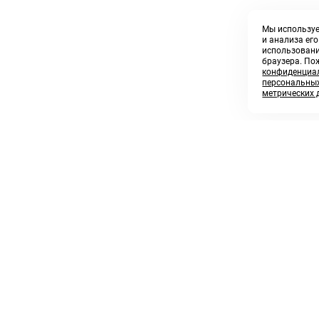
Мы используе
и анализа ег
использовани
браузера. По
конфиденциал
персональных
метрических 
8 800 250 02 57
sales@askmeparts.com
заказать звонок
написать нам
 клиентам
Связаться с нами
 кабинет
ные товары
 заказов
икаты