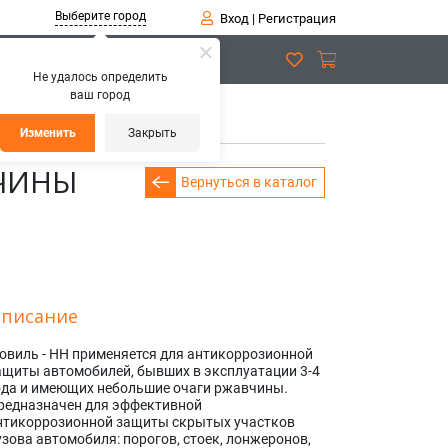
Выберите город
Вход
|
Регистрация
Не удалось определить
ваш город
5,0 л
Изменить
Закрыть
ВЧИНЫ
Вернуться в каталог
писание
овиль - НН применяется для антикоррозионной
ащиты автомобилей, бывших в эксплуатации 3-4
ода и имеющих небольшие очаги ржавчины.
редназначен для эффективной
нтикоррозионной защиты скрытых участков
узова автомобиля: порогов, стоек, лонжеронов,