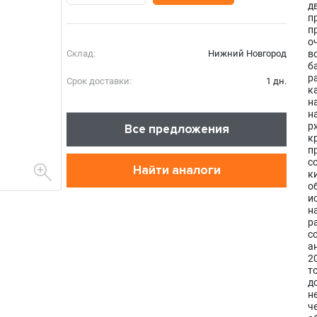
д
п
п
о
Склад:
Нижний Новгород
в
б
р
Срок доставки:
1 дн.
к
н
н
р
Все предложения
к
п
с
Найти аналоги
к
о
и
н
р
с
а
2
т
д
н
ч