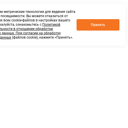
м метрические технологии для ведения сайта
о посещаемости. Вы можете отказаться от
я всех cookie-файлов в настройках вашего
жалуйста, ознакомьтесь с
Политикой
Принять
ьности в отношении обработки
 данных. При согласии на обработку
данных
(файлов cookie), нажмите «Принять».
г. Нижний Новгород,
ул.Федосеенко, 48Б
(Заезд с улицы Торфяной)