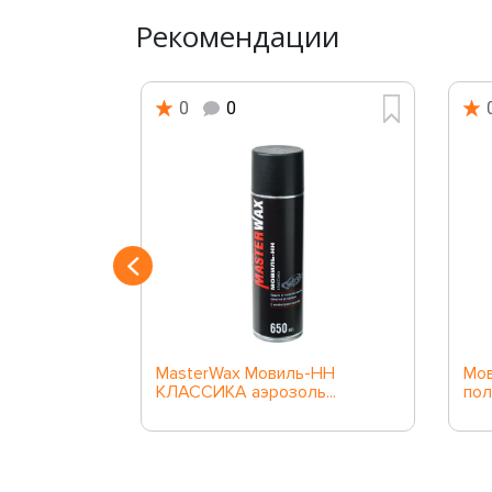
Рекомендации
0
0
ь-НН ЦИНК
MasterWax Мовиль-НН
Мов
КЛАССИКА аэрозоль...
пол