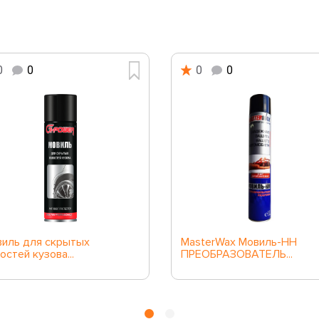
0
0
0
0
иль для скрытых
MasterWax Мовиль-НН
остей кузова...
ПРЕОБРАЗОВАТЕЛЬ...