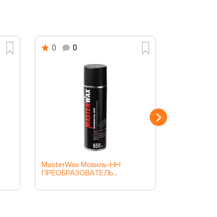
0
0
0
0
MasterWax Мовиль-НН
MasterWax
ПРЕОБРАЗОВАТЕЛЬ...
КЛАССИКА а