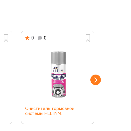
0
0
0
0
Очиститель тормозной
ЧЗ Очистит
системы FILL INN...
деталей 50