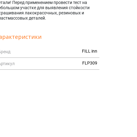
етали! Перед применением провести тест на
ебольшом участке для выявления стойкости
крашивания лакокрасочных, резиновых и
ластмассовых деталей.
арактеристики
FILL inn
Бренд
FLP309
Артикул