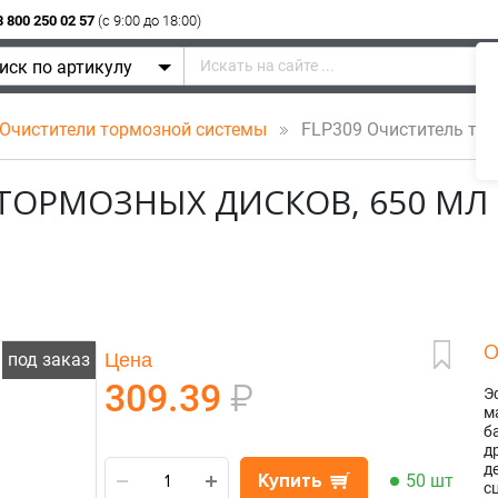
8 800 250 02 57
(c 9:00 до 18:00)
иск по артикулу
Очистители тормозной системы
FLP309 Очиститель торм
 ТОРМОЗНЫХ ДИСКОВ, 650 МЛ
О
Цена
под заказ
309.39
₽
Э
м
б
д
д
Купить
50 шт
с