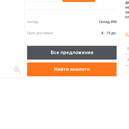
д
н
о
п
Склад:
Склад 496
Срок доставки:
8 - 15 дн.
Х
Все предложения
Найти аналоги