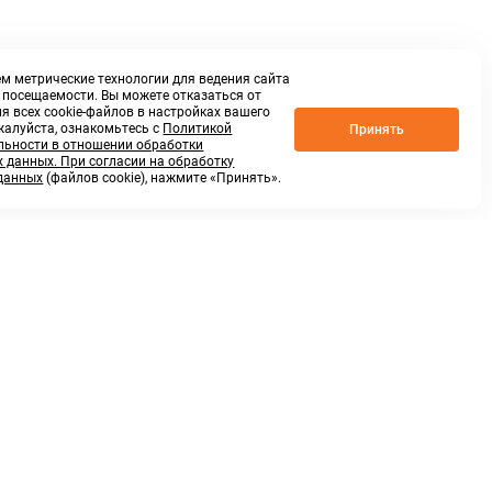
м метрические технологии для ведения сайта
о посещаемости. Вы можете отказаться от
я всех cookie-файлов в настройках вашего
жалуйста, ознакомьтесь с
Политикой
Принять
ьности в отношении обработки
 данных. При согласии на обработку
данных
(файлов cookie), нажмите «Принять».
г. Нижний Новгород,
ул.Федосеенко, 48Б
(Заезд с улицы Торфяной)