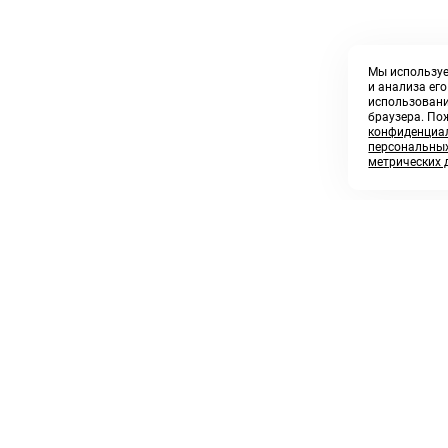
Мы используе
и анализа ег
использовани
браузера. По
конфиденциал
персональных
метрических 
8 800 250 02 57
sales@askmeparts.com
заказать звонок
написать нам
 клиентам
Связаться с нами
 кабинет
ные товары
 заказов