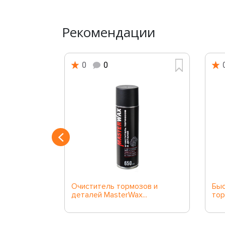
Рекомендации
0
0
й
Очиститель тормозов и
Быс
в и...
деталей MasterWax...
тор