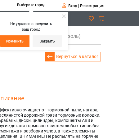
Выберите город
Вход
|
Регистрация
Не удалось определить
ваш город
озных дисков, 650 мл (аэрозоль)
Изменить
Закрыть
Вернуться в каталог
писание
ффективно очищает от тормозной пыли, нагара,
аслянистой дорожной грязи тормозные колодки,
арабаны, диски, цилиндры, компоненты ABS и
ругие детали тормозных систем любых типов без
емонтажа и разборки узлов, а также элементы
цепления. ВНИМАНИЕ! Не распылять на горячие