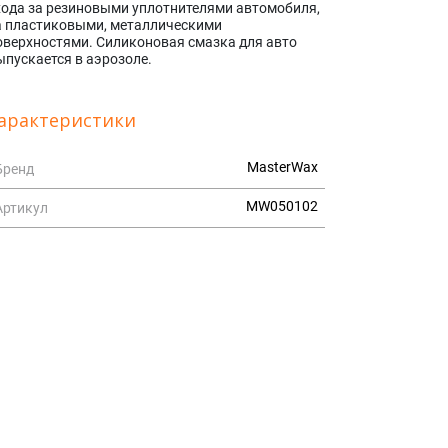
хода за резиновыми уплотнителями автомобиля,
а пластиковыми, металлическими
оверхностями. Силиконовая смазка для авто
ыпускается в аэрозоле.
арактеристики
MasterWax
Бренд
MW050102
Артикул