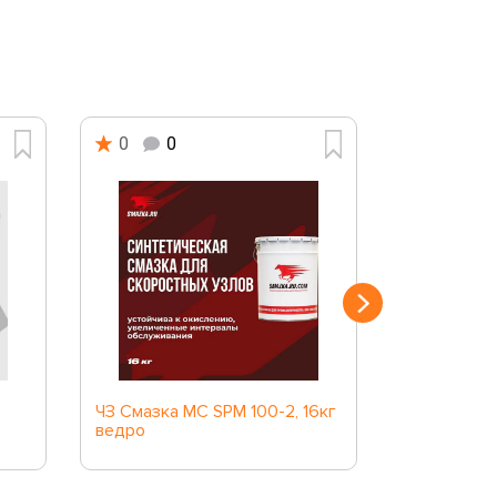
0
0
0
0
ЧЗ Смазка МС SPM 100-2, 16кг
ЧЗ Смазка 
ведро
картридж EP