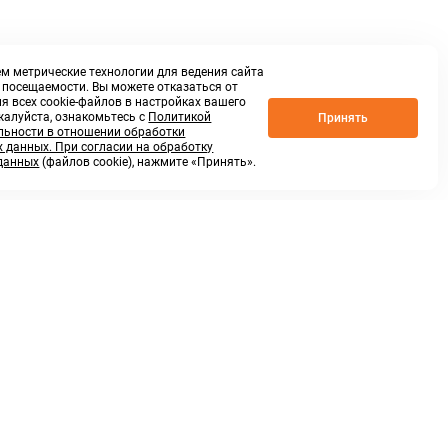
м метрические технологии для ведения сайта
о посещаемости. Вы можете отказаться от
я всех cookie-файлов в настройках вашего
жалуйста, ознакомьтесь с
Политикой
Принять
ьности в отношении обработки
 данных. При согласии на обработку
данных
(файлов cookie), нажмите «Принять».
г. Нижний Новгород,
ул.Федосеенко, 48Б
(Заезд с улицы Торфяной)