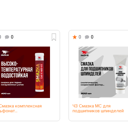
0
0
0
0
Смазка комплексная
ЧЗ Смазка МС для
ьфонат...
подшипников шпинделей