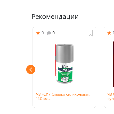
Рекомендации
0
0
АЛЕРА, 400
ЧЗ FL117 Смазка силиконовая,
ЧЗ 
140 мл...
сул