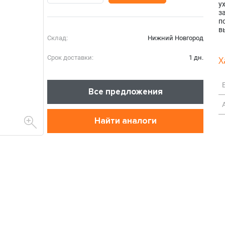
у
з
п
в
Склад:
Нижний Новгород
Срок доставки:
1 дн.
Х
Все предложения
Найти аналоги