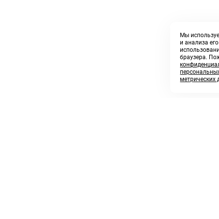
Мы используе
и анализа ег
использовани
браузера. По
конфиденциал
персональных
метрических 
8 800 250 02 57
sales@askmeparts.com
заказать звонок
написать нам
 клиентам
Связаться с нами
 кабинет
ные товары
 заказов