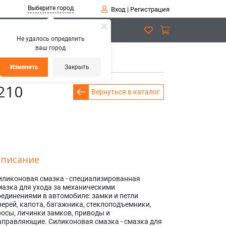
Выберите город
Вход
|
Регистрация
Не удалось определить
ваш город
Изменить
Закрыть
210
Вернуться в каталог
писание
иликоновая смазка - специализированная
мазка для ухода за механическими
оединениями в автомобиле: замки и петли
верей, капота, багажника, стеклоподъемники,
росы, личинки замков, приводы и
аправляющие. Силиконовая смазка - смазка для