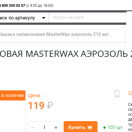
8 800 250 02 57
(c 9:00 до 18:00)
иск по артикулу
мазка силиконовая MasterWax аэрозоль 210 мл
ОВАЯ MASTERWAX АЭРОЗОЛЬ 
О
Цена
в наличии
119
₽
С
с
с
д
т
Купить
107 шт
н