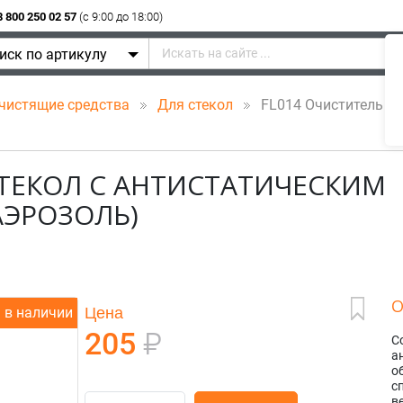
8 800 250 02 57
(c 9:00 до 18:00)
иск по артикулу
чистящие средства
Для стекол
FL014 Очиститель сте
СТЕКОЛ С АНТИСТАТИЧЕСКИМ
АЭРОЗОЛЬ)
О
Цена
в наличии
205
₽
С
а
о
с
в