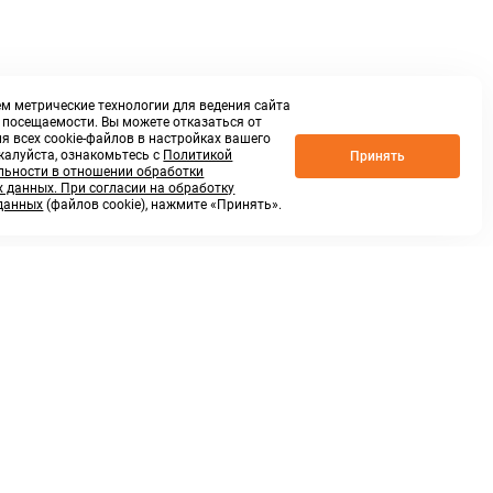
м метрические технологии для ведения сайта
о посещаемости. Вы можете отказаться от
я всех cookie-файлов в настройках вашего
жалуйста, ознакомьтесь с
Политикой
Принять
ьности в отношении обработки
 данных. При согласии на обработку
данных
(файлов cookie), нажмите «Принять».
г. Нижний Новгород,
ул.Федосеенко, 48Б
(Заезд с улицы Торфяной)