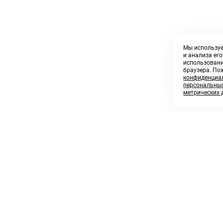
Мы используе
и анализа ег
использовани
браузера. По
конфиденциал
персональных
метрических 
8 800 250 02 57
sales@askmeparts.com
заказать звонок
написать нам
 клиентам
Связаться с нами
 кабинет
ные товары