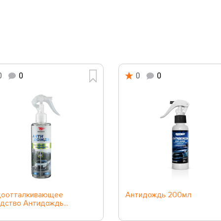
0
0
0
0
доотталкивающее
Антидождь 200мл
дство Антидождь...