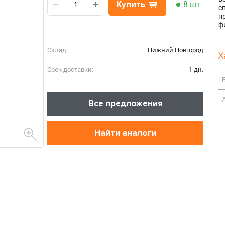
Купить
8 шт
с
п
ф
Склад:
Нижний Новгород
Х
Срок доставки:
1 дн.
Все предложения
Найти аналоги