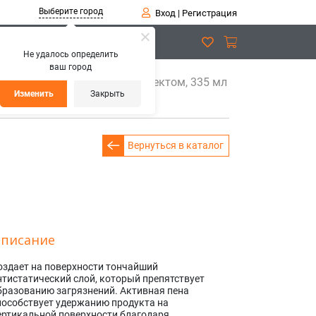
Выберите город
Вход
|
Регистрация
Не удалось определить
ваш город
кол с антистатическим эффектом, 335 мл
Изменить
Закрыть
Вернуться в каталог
писание
оздает на поверхности тончайший
нтистатический слой, который препятствует
бразованию загрязнений. Активная пена
пособствует удержанию продукта на
ертикальной поверхности благодаря