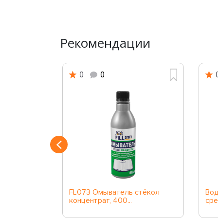
Рекомендации
0
0
атель
FL073 Омыватель стёкол
Во
концентрат, 400...
сре