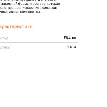
пециальной формуле состава, которая
редотвращает испарение и содержит
иксирующие компоненты.
арактеристики
FILL inn
Бренд
FL014
Артикул