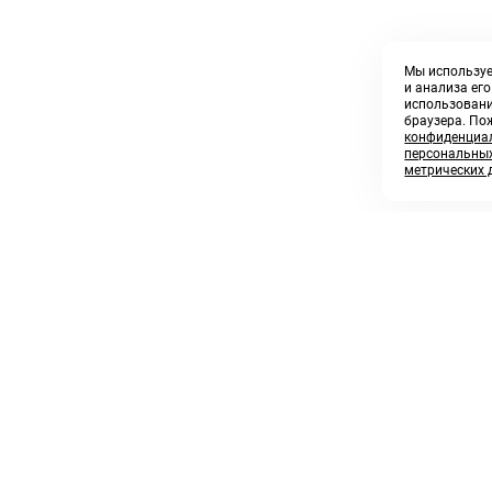
Мы используе
и анализа ег
использовани
браузера. По
конфиденциал
персональных
метрических 
8 800 250 02 57
sales@askmeparts.com
заказать звонок
написать нам
 клиентам
Связаться с нами
 кабинет
ные товары
 заказов