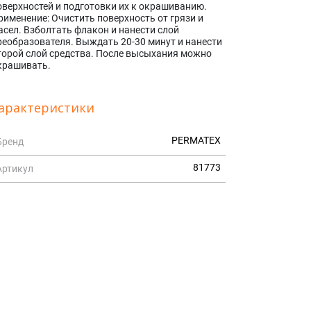
оверхностей и подготовки их к окрашиванию.
рименение: Очистить поверхность от грязи и
асел. Взболтать флакон и нанести слой
реобразователя. Выждать 20-30 минут и нанести
торой слой средства. После высыхания можно
крашивать.
арактеристики
PERMATEX
Бренд
81773
Артикул