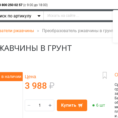
8 800 250 02 57
(c 9:00 до 18:00)
иск по артикулу
ватели ржавчины
Преобразователь ржавчины в грунт
ЖАВЧИНЫ В ГРУНТ
О
Цена
в наличии
3 988
₽
С
с
з
Б
о
Купить
6 шт
м
п
и