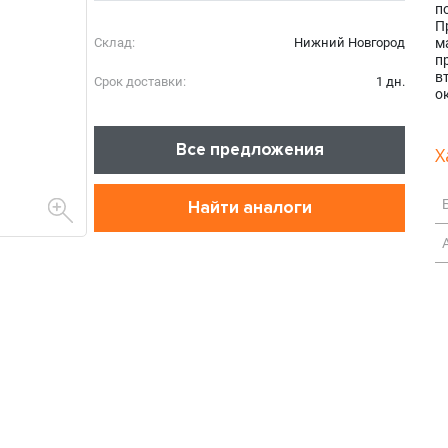
п
П
Склад:
Нижний Новгород
м
п
в
Срок доставки:
1 дн.
о
Все предложения
Х
Найти аналоги