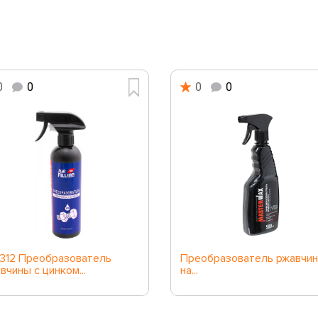
0
0
0
0
312 Преобразователь
Преобразователь ржавчи
вчины с цинком...
на...