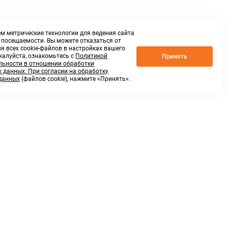
м метрические технологии для ведения сайта
о посещаемости. Вы можете отказаться от
я всех cookie-файлов в настройках вашего
жалуйста, ознакомьтесь с
Политикой
Принять
ьности в отношении обработки
 данных. При согласии на обработку
данных
(файлов cookie), нажмите «Принять».
г. Нижний Новгород,
ул.Федосеенко, 48Б
(Заезд с улицы Торфяной)