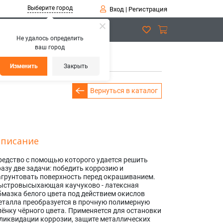
Выберите город
Вход
|
Регистрация
Не удалось определить
ваш город
Изменить
Закрыть
Вернуться в каталог
писание
редство с помощью которого удается решить
разу две задачи: победить коррозию и
агрунтовать поверхность перед окрашиванием.
ыстровысыхающая каучуково - латексная
бмазка белого цвета под действием окислов
еталла преобразуется в прочную полимерную
лёнку чёрного цвета. Применяется для остановки
 ликвидации коррозии, защите металлических