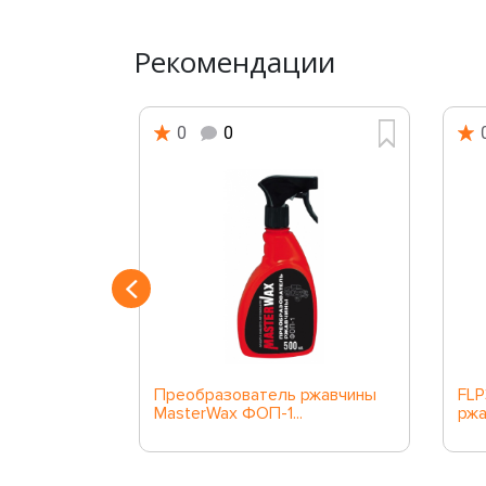
Рекомендации
0
0
ржавчины с
Преобразователь ржавчины
FLP
MasterWax ФОП-1...
ржа