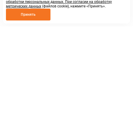
обработки персональных данных. При согласии на обработку
метрических данных
(файлов cookie), нажмите «Принять».
Принять
8 800 250 02 57
заказать звонок
sales@askmeparts.com
написать нам
г. Нижний Новгород,