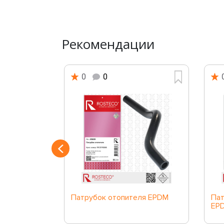
Рекомендации
0
0
ра
Патрубок отопителя EPDM
Пат
EP