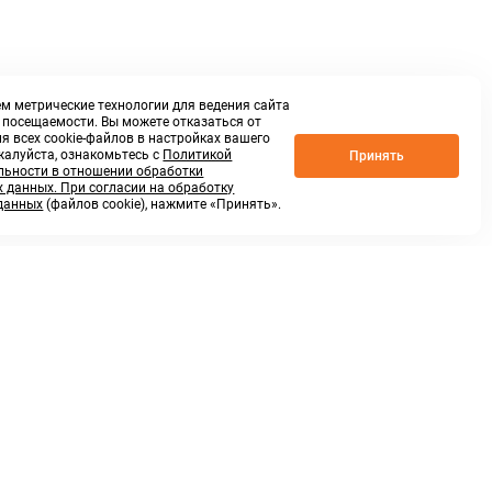
м метрические технологии для ведения сайта
о посещаемости. Вы можете отказаться от
я всех cookie-файлов в настройках вашего
жалуйста, ознакомьтесь с
Политикой
Принять
ьности в отношении обработки
 данных. При согласии на обработку
данных
(файлов cookie), нажмите «Принять».
г. Нижний Новгород,
ул.Федосеенко, 48Б
(Заезд с улицы Торфяной)