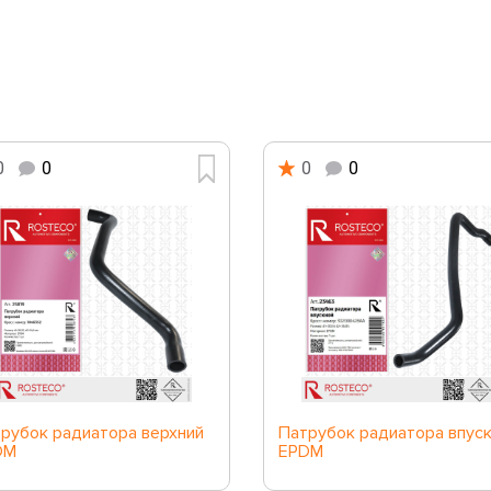
0
0
0
0
рубок радиатора верхний
Патрубок радиатора впус
DM
EPDM