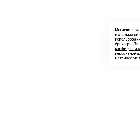
Мы используе
и анализа ег
использовани
браузера. По
конфиденциал
персональных
метрических 
8 800 250 02 57
sales@askmeparts.com
заказать звонок
написать нам
 клиентам
Связаться с нами
 кабинет
ные товары