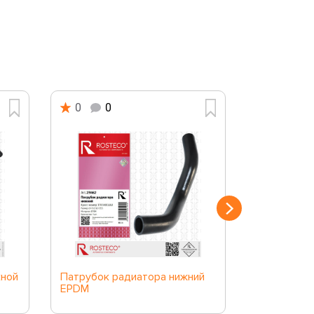
0
0
0
0
кной
Патрубок радиатора нижний
Патрубок 
EPDM
охлаждени