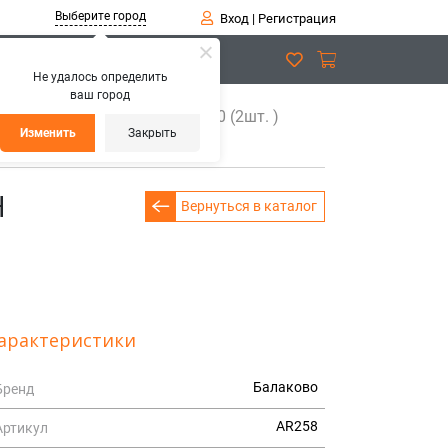
Выберите город
Вход
|
Регистрация
Не удалось определить
ваш город
и
Патрубок радиатора 2190 (2шт. )
Изменить
Закрыть
Н
Вернуться в каталог
арактеристики
Балаково
Бренд
AR258
Артикул