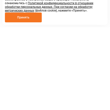
ознакомьтесь с
Политикой конфиденциальности в отношении
обработки персональных данных. При согласии на обработку
метрических данных
(файлов cookie), нажмите «Принять».
Принять
8 800 250 02 57
заказать звонок
sales@askmeparts.com
написать нам