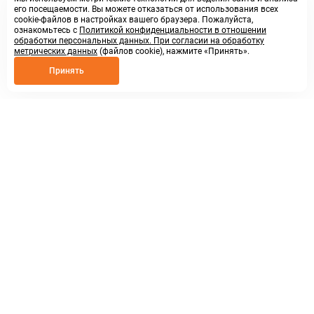
его посещаемости. Вы можете отказаться от использования всех
cookie-файлов в настройках вашего браузера. Пожалуйста,
ознакомьтесь с
Политикой конфиденциальности в отношении
обработки персональных данных. При согласии на обработку
метрических данных
(файлов cookie), нажмите «Принять».
Принять
8 800 250 02 57
заказать звонок
sales@askmeparts.com