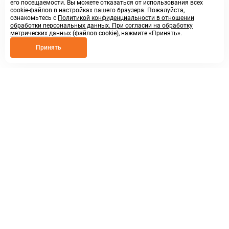
его посещаемости. Вы можете отказаться от использования всех
cookie-файлов в настройках вашего браузера. Пожалуйста,
ознакомьтесь с
Политикой конфиденциальности в отношении
обработки персональных данных. При согласии на обработку
метрических данных
(файлов cookie), нажмите «Принять».
Принять
8 800 250 02 57
заказать звонок
sales@askmeparts.com
написать нам