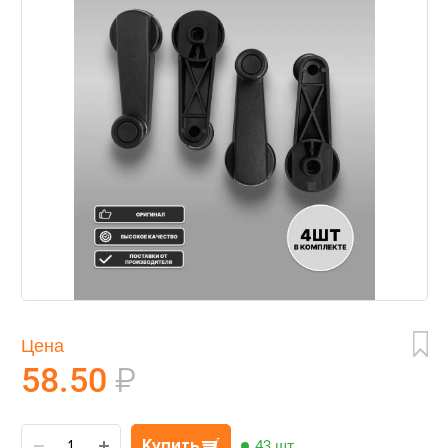
Цена
58.50
₽
Купить
43 шт