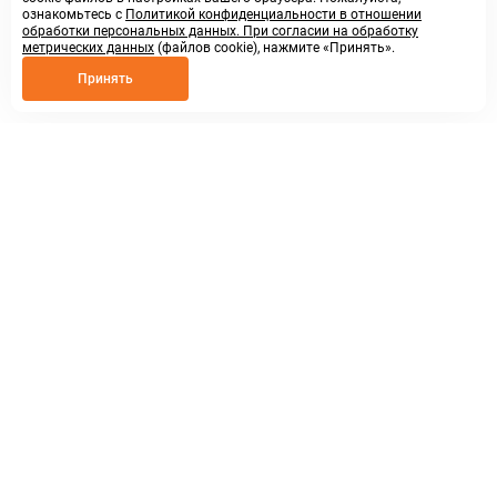
ознакомьтесь с
Политикой конфиденциальности в отношении
обработки персональных данных. При согласии на обработку
метрических данных
(файлов cookie), нажмите «Принять».
Принять
8 800 250 02 57
заказать звонок
sales@askmeparts.com
написать нам