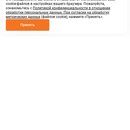
cookie-файлов в настройках вашего браузера. Пожалуйста,
ознакомьтесь с
Политикой конфиденциальности в отношении
обработки персональных данных. При согласии на обработку
метрических данных
(файлов cookie), нажмите «Принять».
Принять
8 800 250 02 57
заказать звонок
sales@askmeparts.com
написать нам