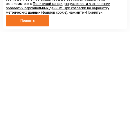
ознакомьтесь с
Политикой конфиденциальности в отношении
обработки персональных данных. При согласии на обработку
метрических данных
(файлов cookie), нажмите «Принять».
Принять
8 800 250 02 57
заказать звонок
sales@askmeparts.com
написать нам