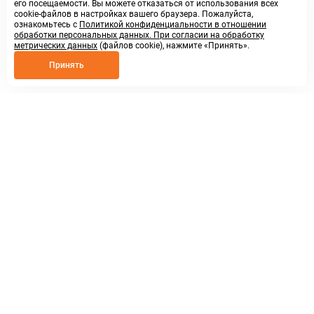
его посещаемости. Вы можете отказаться от использования всех
cookie-файлов в настройках вашего браузера. Пожалуйста,
ознакомьтесь с
Политикой конфиденциальности в отношении
обработки персональных данных. При согласии на обработку
метрических данных
(файлов cookie), нажмите «Принять».
Принять
8 800 250 02 57
заказать звонок
sales@askmeparts.com
написать нам