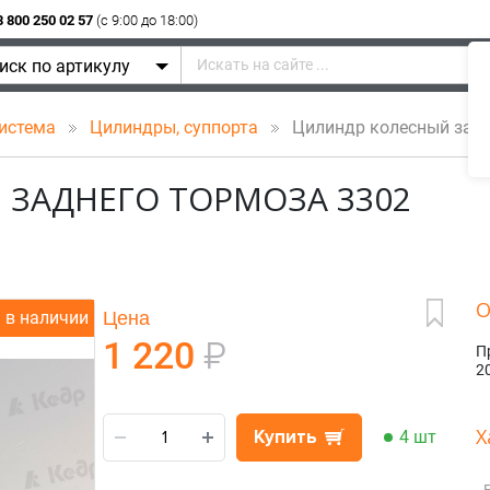
8 800 250 02 57
(c 9:00 до 18:00)
иск по артикулу
система
Цилиндры, суппорта
Цилиндр колесный задн
ЗАДНЕГО ТОРМОЗА 3302
О
Цена
в наличии
1 220
₽
П
2
Х
Купить
4 шт