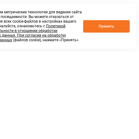
м метрические технологии для ведения сайта
о посещаемости. Вы можете отказаться от
я всех cookie-файлов в настройках вашего
жалуйста, ознакомьтесь с
Политикой
Принять
ьности в отношении обработки
 данных. При согласии на обработку
данных
(файлов cookie), нажмите «Принять».
г. Нижний Новгород,
ул.Федосеенко, 48Б
(Заезд с улицы Торфяной)