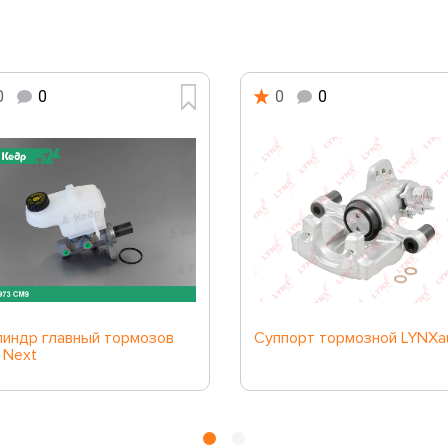
0
0
0
0
индр главный тормозов
Суппорт тормозной LYNXa
 Next