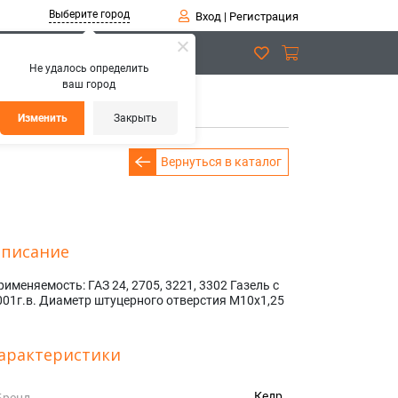
Выберите город
Вход
|
Регистрация
Не удалось определить
ваш город
его тормоза 3302
Изменить
Закрыть
Вернуться в каталог
писание
рименяемость: ГАЗ 24, 2705, 3221, 3302 Газель с
001г.в. Диаметр штуцерного отверстия М10х1,25
арактеристики
Кедр
Бренд