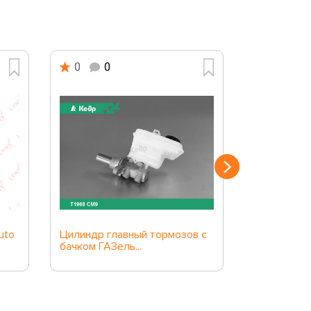
0
0
0
0
uto
Цилиндр главный тормозов с
Цилиндр к
бачком ГАЗель...
тормоза...