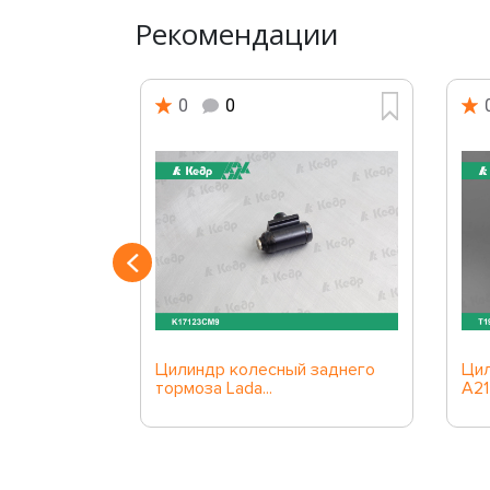
Рекомендации
0
0
 переднего
Цилиндр колесный заднего
Цил
тормоза Lada...
A21