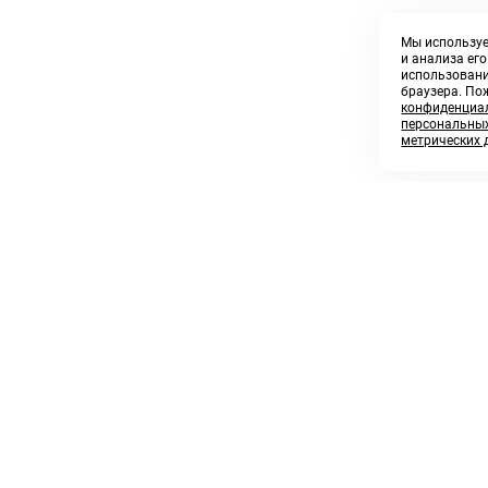
Мы используе
и анализа ег
использовани
браузера. По
конфиденциал
персональных
метрических 
8 800 250 02 57
sales@askmeparts.com
заказать звонок
написать нам
 клиентам
Связаться с нами
 кабинет
ные товары
 заказов
икаты